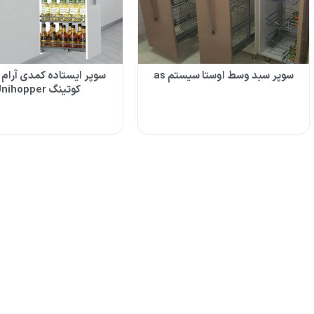
سوپر سبد وسط اوستا سیستم as
سوپر ایستاده کمدی آرام ب
کوتینگ Unihopper