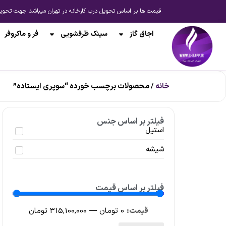
قیمت ها بر اساس تحویل درب کارخانه در تهران میباشد جهت تحویل از انبار شیراز یا ارسال به 
اجاق گاز
سینک ظرفشویی
فر و ماکروفر
خانه
/ محصولات برچسب خورده “سوپری ایستاده”
فیلتر بر اساس جنس
استیل
شیشه
فیلتر بر اساس قیمت
0
تومان
—
315,100,000
تومان