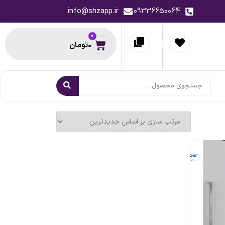
info@shzapp.ir
09336650064
0
0
تومان