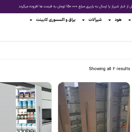
باربری مبلغ 150.000 تومان به قیمت ها افزوده میگردد
هود
شیرآلات
یراق و اکسسوری کابینت
Showing all 2 results