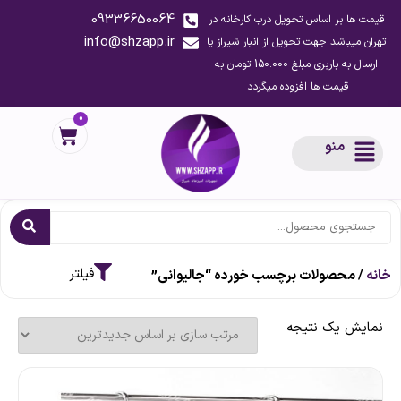
09336650064
قیمت ها بر اساس تحویل درب کارخانه در
info@shzapp.ir
تهران میباشد جهت تحویل از انبار شیراز یا
ارسال به باربری مبلغ 150.000 تومان به
قیمت ها افزوده میگردد
0
منو
خانه
/ محصولات برچسب خورده “جالیوانی”
نمایش یک نتیجه