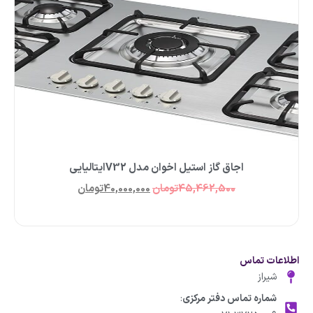
اجاق گاز استیل اخوان مدل V32ایتالیایی
45,462,500
تومان
40,000,000
تومان
اطلاعات تماس
شیراز
شماره تماس دفتر مرکزی
: