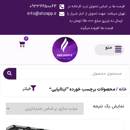
09336650064
قیمت ها بر اساس تحویل درب کارخانه در
info@shzapp.ir
تهران میباشد جهت تحویل از انبار شیراز یا
ارسال به باربری مبلغ 150.000 تومان به
قیمت ها افزوده میگردد
0
منو
خانه
/ محصولات برچسب خورده “ایتالیایی”
نمایش یک نتیجه