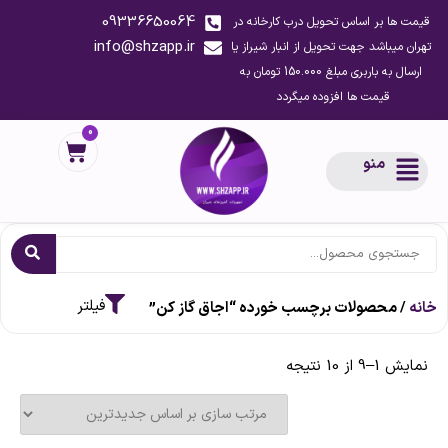
09336650064
قیمت ها بر اساس تحویل درب کارخانه در
info@shzapp.ir
تهران میباشد جهت تحویل از انبار شیراز یا
ارسال به باربری مبلغ 150.000 تومان به
قیمت ها افزوده میگردد
0
منو
خانه
/ محصولات برچسب خورده “اجاق گاز کن”
نمایش 1–9 از 10 نتیجه