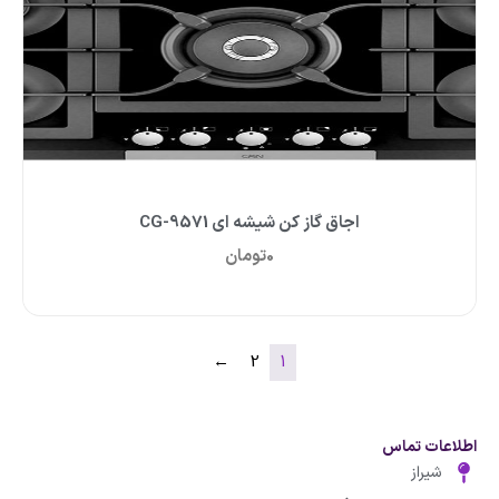
اجاق گاز کن شیشه ای CG-9571
0
تومان
←
2
1
اطلاعات تماس
شیراز