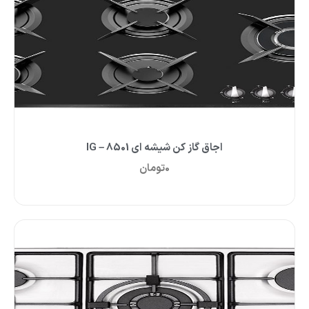
اجاق گاز کن شیشه ای IG – 8501
0
تومان