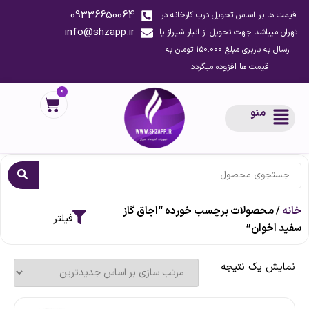
09336650064
قیمت ها بر اساس تحویل درب کارخانه در
info@shzapp.ir
تهران میباشد جهت تحویل از انبار شیراز یا
ارسال به باربری مبلغ 150.000 تومان به
قیمت ها افزوده میگردد
0
منو
خانه
/ محصولات برچسب خورده “اجاق گاز
سفید اخوان”
نمایش یک نتیجه