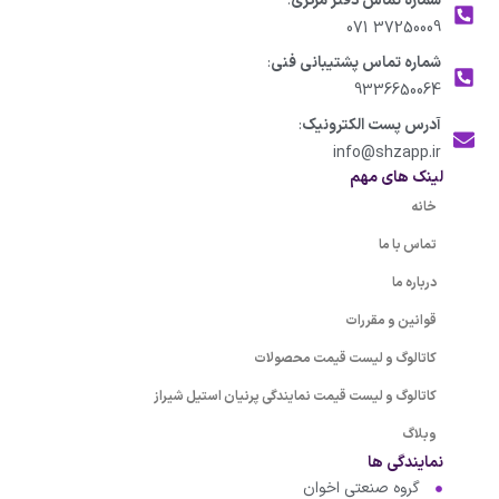
شماره تماس دفتر مرکزی
:
37250009 071
شماره تماس پشتیبانی فنی
:
9336650064
آدرس پست الکترونیک
:
info@shzapp.ir
لینک های مهم
خانه
تماس با ما
درباره ما
قوانین و مقررات
کاتالوگ و لیست قیمت محصولات
کاتالوگ و لیست قیمت نمایندگی پرنیان استیل شیراز
وبلاگ
نمایندگی ها
گروه صنعتی اخوان