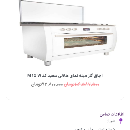
اجاق گاز مبله نمای هلالی سفید کد M 15 W
106,587,500
تومان
93,800,000
تومان
اطلاعات تماس
شیراز