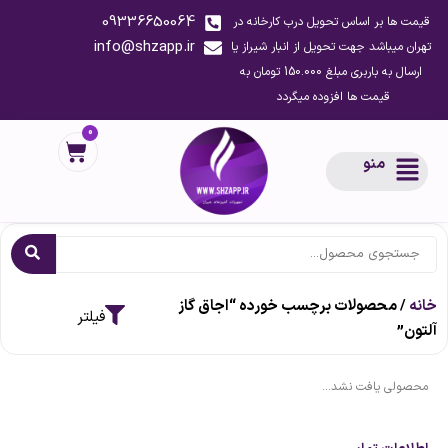
09336650064
قیمت ها بر اساس تحویل درب کارخانه در
info@shzapp.ir
تهران میباشد جهت تحویل از انبار شیراز یا
ارسال به باربری مبلغ 150.000 تومان به
قیمت ها افزوده میگردد
0
منو
خانه
/ محصولات برچسب خورده “اجاق گاز
آلتون”
محصولی یافت نشد...