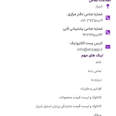
اطلاعات تماس
شیراز
شماره تماس دفتر مرکزی
:
37250009 071
شماره تماس پشتیبانی فنی
:
9336650064
آدرس پست الکترونیک
:
info@shzapp.ir
لینک های مهم
خانه
تماس با ما
درباره ما
قوانین و مقررات
کاتالوگ و لیست قیمت محصولات
کاتالوگ و لیست قیمت نمایندگی پرنیان استیل شیراز
وبلاگ