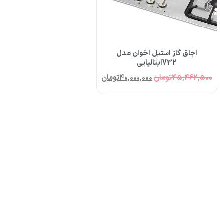
اجاق گاز استیل اخوان مدل
V32ایتالیایی
45,462,500
تومان
40,000,000
تومان