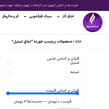
قیمت ها بر اساس تحویل درب کارخانه در تهران میباشد جهت تحویل از انبار شیراز یا ارسال به 
اجاق گاز
سینک ظرفشویی
فر و ماکروفر
خانه
/ محصولات برچسب خورده “اجاق استیل”
فیلتر بر اساس جنس
استیل
شیشه
فیلتر بر اساس قیمت
0
تومان
—
315,100,000
تومان