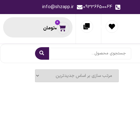
info@shzapp.ir
09336650064
0
0
تومان