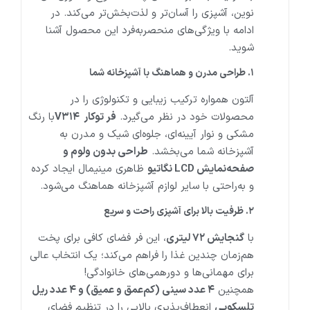
نوین، آشپزی را آسان‌تر و لذت‌بخش‌تر می‌کند. در
ادامه با ویژگی‌های منحصربه‌فرد این محصول آشنا
شوید.
۱
.
طراحی مدرن و هماهنگ با آشپزخانه شما
آلتون همواره ترکیب زیبایی و تکنولوژی را در
محصولات خود در نظر می‌گیرد.
فر توکار
V۳۱۴
با رنگ
مشکی و نوار آیینه‌ای، جلوه‌ای شیک و مدرن به
آشپزخانه شما می‌بخشد.
طراحی بدون ولوم و
صفحه‌نمایش
LCD
نگاتیو
ظاهری مینیمال ایجاد کرده
و به‌راحتی با سایر لوازم آشپزخانه هماهنگ می‌شود.
۲
.
ظرفیت بالا برای آشپزی راحت و سریع
با
گنجایش ۷۲
لیتری
، این فر فضای کافی برای پخت
هم‌زمان چندین غذا را فراهم می‌کند؛ یک انتخاب عالی
برای مهمانی‌ها و دورهمی‌های خانوادگی!
همچنین
۴
عدد سینی (کم‌عمق و عمیق) و
۴
عدد ریل
تلسکوپی
انعطاف‌پذیری بالایی را در تنظیم فضای