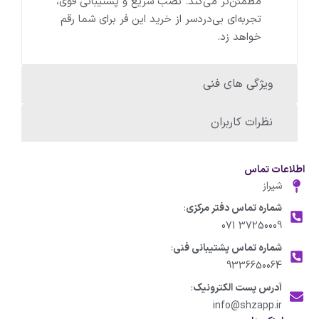
مطمئن‌تر می‌کند. نصب سریع و پشتیبانی قوی،
تجربه‌ای بی‌دردسر از خرید این فر برای شما رقم
خواهد زد.
ویژگی های فنی
نظرات کاربران
اطلاعات تماس
شیراز
شماره تماس دفتر مرکزی
:
37250009 071
شماره تماس پشتیبانی فنی
:
9336650064
آدرس پست الکترونیک
:
info@shzapp.ir