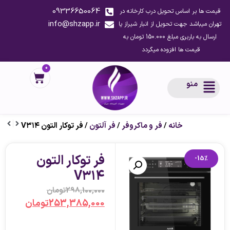
09336650064
قیمت ها بر اساس تحویل درب کارخانه در
info@shzapp.ir
تهران میباشد جهت تحویل از انبار شیراز یا
ارسال به باربری مبلغ 150.000 تومان به
قیمت ها افزوده میگردد
0
منو
خانه
/
فر و ماکروفر
/
فر آلتون
/ فر توکار التون V۳۱۴
فر توکار التون
-15%
V۳۱۴
298,100,000
تومان
253,385,000
تومان