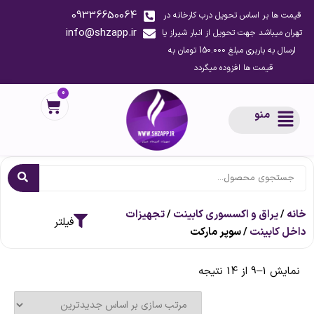
09336650064
قیمت ها بر اساس تحویل درب کارخانه در
info@shzapp.ir
تهران میباشد جهت تحویل از انبار شیراز یا
ارسال به باربری مبلغ 150.000 تومان به
قیمت ها افزوده میگردد
0
منو
خانه
/
یراق و اکسسوری کابینت
/
تجهیزات
داخل کابینت
/ سوپر مارکت
نمایش 1–9 از 14 نتیجه