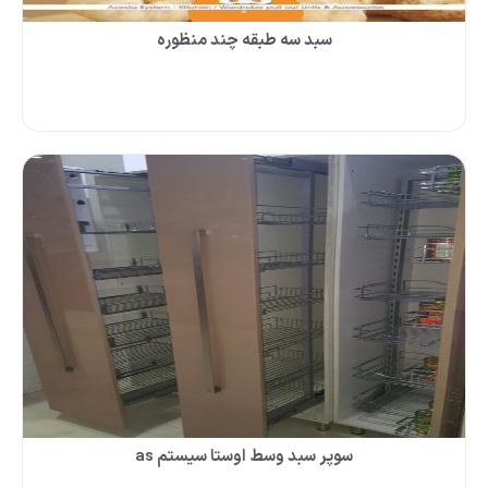
سبد سه طبقه چند منظوره
سوپر سبد وسط اوستا سیستم as