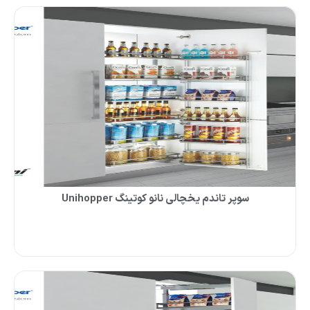
سوپر تاندم یخچالی نانو کوتینگ Unihopper