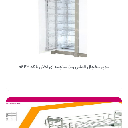
سوپر یخچال آلمانی ریل ساچمه ای آدلان با کد a623