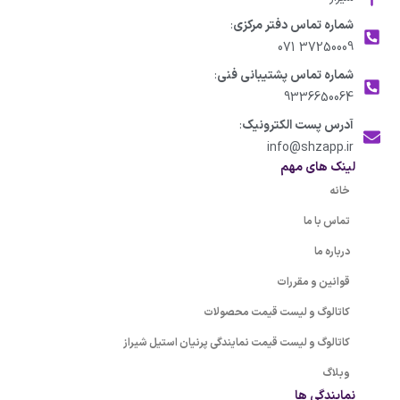
شماره تماس دفتر مرکزی
:
37250009 071
شماره تماس پشتیبانی فنی
:
9336650064
آدرس پست الکترونیک
:
info@shzapp.ir
لینک های مهم
خانه
تماس با ما
درباره ما
قوانین و مقررات
کاتالوگ و لیست قیمت محصولات
کاتالوگ و لیست قیمت نمایندگی پرنیان استیل شیراز
وبلاگ
نمایندگی ها