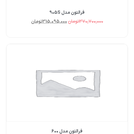
فرالتون مدل 905S
370,700,000
تومان
315,095,000
تومان
فرالتون مدل 600