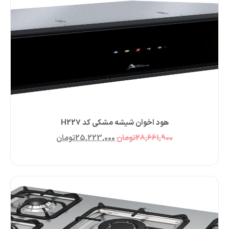
هود اخوان شیشه مشکی کد H227
28,661,900
تومان
25,223,000
تومان