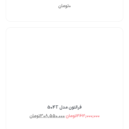
0
تومان
فرالتون مدل 504T
363,000,000
تومان
308,550,000
تومان