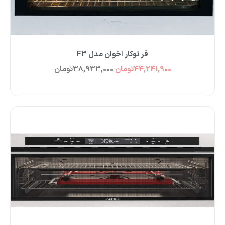
فر توکار اخوان مدل F3
44,241,900
تومان
38,933,000
تومان