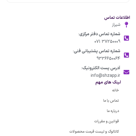
اطلاعات تماس
شیراز
شماره تماس دفتر مرکزی
:
37250009 071
شماره تماس پشتیبانی فنی
:
9336650064
آدرس پست الکترونیک
:
info@shzapp.ir
لینک های مهم
خانه
تماس با ما
درباره ما
قوانین و مقررات
کاتالوگ و لیست قیمت محصولات