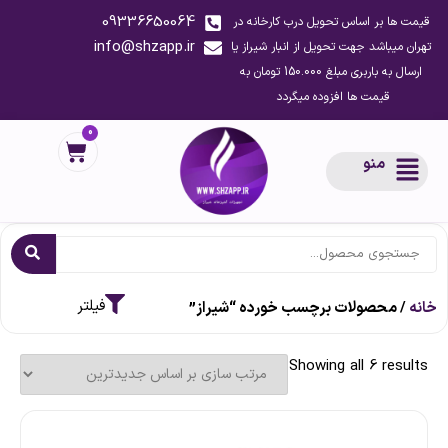
09336650064
قیمت ها بر اساس تحویل درب کارخانه در
info@shzapp.ir
تهران میباشد جهت تحویل از انبار شیراز یا
ارسال به باربری مبلغ 150.000 تومان به
قیمت ها افزوده میگردد
0
منو
خانه
/ محصولات برچسب خورده “شیراز”
Showing all 6 results