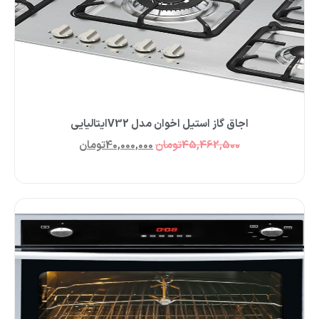
اجاق گاز استیل اخوان مدل V32ایتالیایی
45,462,500
تومان
40,000,000
تومان